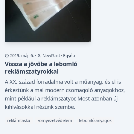
2019. máj. 6.
·
NewPlast
·
Egyéb
Vissza a jövőbe a lebomló
reklámszatyrokkal
A XX. század forradalma volt a műanyag, és el is
érkeztünk a mai modern csomagoló anyagokhoz,
mint például a reklámszatyor. Most azonban új
kihívásokkal nézünk szembe.
reklámtáska
környezetvédelem
lebomló anyagok