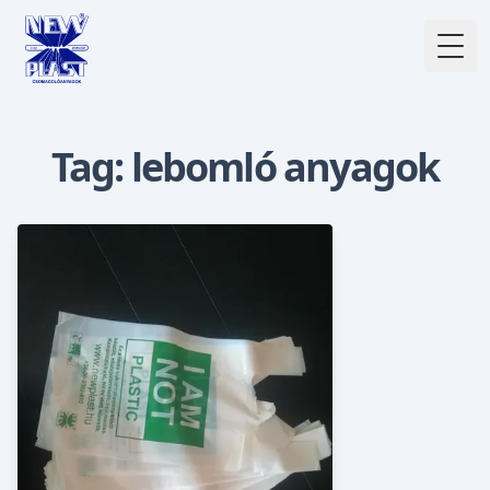
Togg
Tag: lebomló anyagok