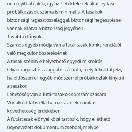
nem nyithatóak ki, így az illetéktelenek általi nyitási
próbálkozások száma is minimális. A tasakok
biztonsági ragasztószalaggal, biztonsági hegesztéssel
vannak ellátva a biztonság jegyében.
További előnyök
Számos egyéb módja van a futártasak konkurenciától
való megkülönböztetésének:
A tasak szélein elhelyezhető egyedi mikroírás
Olyan ragasztószalaggal is zárható, mely felirattal jelzi,
ha oldószerrel, egyéb módszerrel próbálkoztak kinyitni
a tasakot
Lehetőség van a futártasakok sorszámozására
Vonalkóddal is elláthatóak az elektronikus
követhetőség érdekében
A futártasak előnyei közé tartozik, hogy ellátható
úgynevezett dokumentum zsebbel, melybe