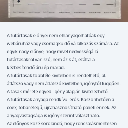
A futártasak előnyei nem elhanyagolhatóak egy
webáruház vagy csomagküldő vállalkozás számára. Az
egyik nagy előnye, hogy mivel nedvességálló
futártasakról van szó, nem ázik át, ezáltal a
kézbesítendő áru ép marad.
A futártasak többféle kivitelben is rendelhető, pl.
átlátszó vagy nem átlátszó kivitelben, igénytől függően.
A tasak mérete egyedi igény alapján kivitelezhető.
A futártasak anyaga rendkívül erős. Köszönhetően a
coex, többrétegű, újrahasznosítható polietilénnek. Az
anyagvastagsága is igény szerint választható.
Az előnyök közé sorolandó, hogy roncsolásmentesen