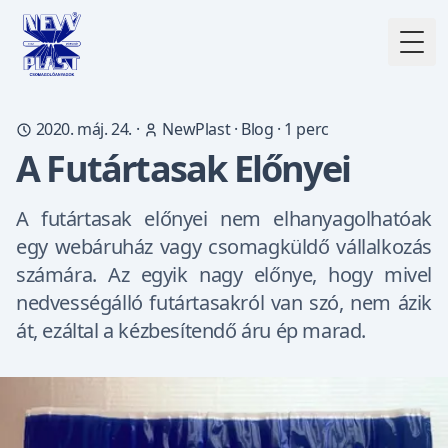
Togg
2020. máj. 24.
·
NewPlast
·
Blog
·
1
perc
A Futártasak Előnyei
A futártasak előnyei nem elhanyagolhatóak
egy webáruház vagy csomagküldő vállalkozás
számára. Az egyik nagy előnye, hogy mivel
nedvességálló futártasakról van szó, nem ázik
át, ezáltal a kézbesítendő áru ép marad.