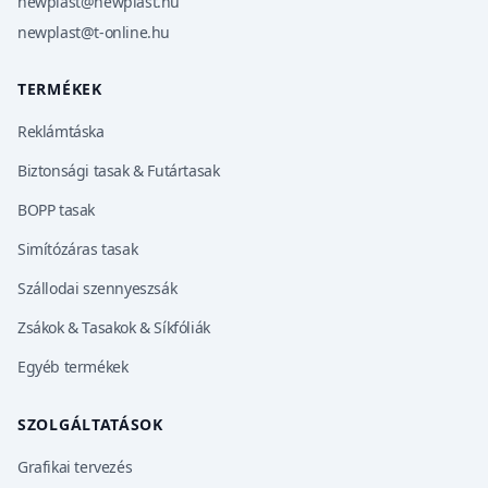
newplast@newplast.hu
newplast@t-online.hu
TERMÉKEK
Reklámtáska
Biztonsági tasak & Futártasak
BOPP tasak
Simítózáras tasak
Szállodai szennyeszsák
Zsákok & Tasakok & Síkfóliák
Egyéb termékek
SZOLGÁLTATÁSOK
Grafikai tervezés