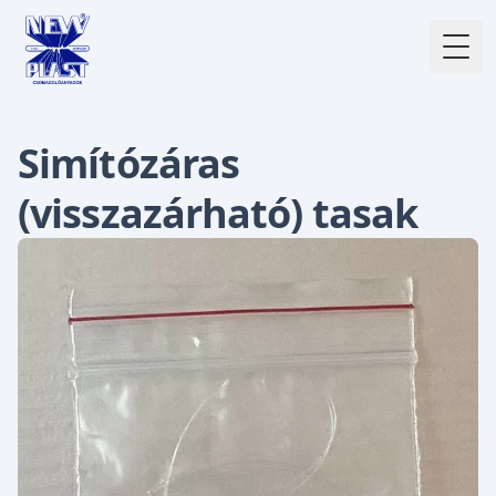
Togg
Simítózáras
(visszazárható) tasak