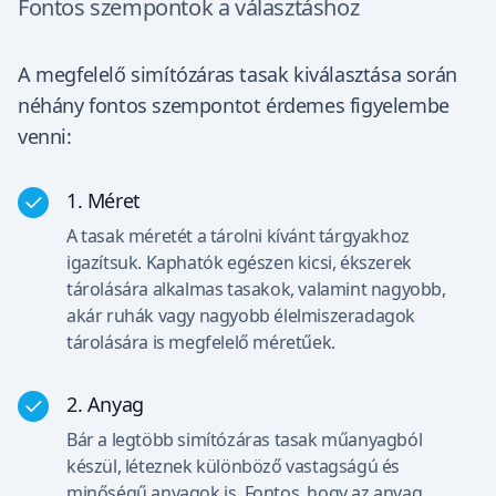
Fontos szempontok a választáshoz
A megfelelő simítózáras tasak kiválasztása során
néhány fontos szempontot érdemes figyelembe
venni:
1. Méret
A tasak méretét a tárolni kívánt tárgyakhoz
igazítsuk. Kaphatók egészen kicsi, ékszerek
tárolására alkalmas tasakok, valamint nagyobb,
akár ruhák vagy nagyobb élelmiszeradagok
tárolására is megfelelő méretűek.
2. Anyag
Bár a legtöbb simítózáras tasak műanyagból
készül, léteznek különböző vastagságú és
minőségű anyagok is. Fontos, hogy az anyag