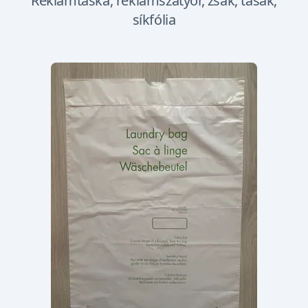
Reklámtáska, reklámszatyor, zsák, tasak,
síkfólia