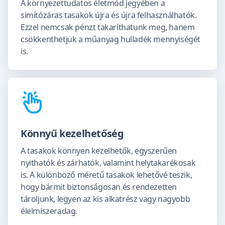
A környezettudatos életmód jegyében a
simítózáras tasakok újra és újra felhasználhatók.
Ezzel nemcsak pénzt takaríthatunk meg, hanem
csökkenthetjük a műanyag hulladék mennyiségét
is.
Könnyű kezelhetőség
A tasakok könnyen kezelhetők, egyszerűen
nyithatók és zárhatók, valamint helytakarékosak
is. A különböző méretű tasakok lehetővé teszik,
hogy bármit biztonságosan és rendezetten
tároljunk, legyen az kis alkatrész vagy nagyobb
élelmiszeradag.