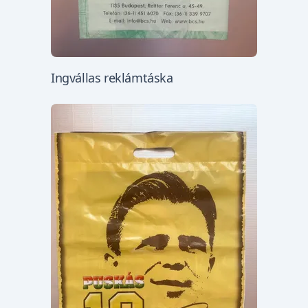
Ingvállas reklámtáska