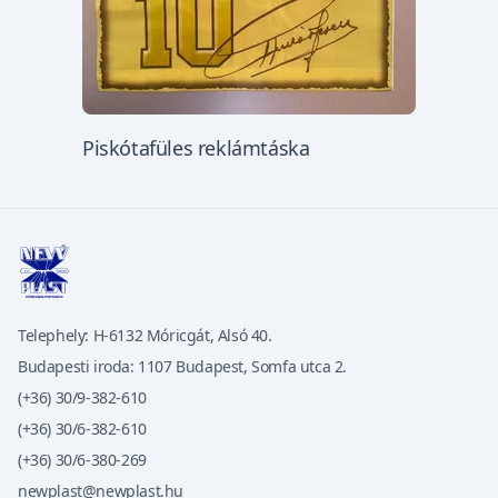
Piskótafüles reklámtáska
Telephely: H-6132 Móricgát, Alsó 40.
Budapesti iroda: 1107 Budapest, Somfa utca 2.
(+36) 30/9-382-610
(+36) 30/6-382-610
(+36) 30/6-380-269
newplast@newplast.hu