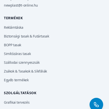
newplast@t-online.hu
TERMÉKEK
Reklámtáska
Biztonsági tasak & Futártasak
BOPP tasak
Simítózáras tasak
Szállodai szennyeszsák
Zsákok & Tasakok & Síkfóliák
Egyéb termékek
SZOLGÁLTATÁSOK
Grafikai tervezés