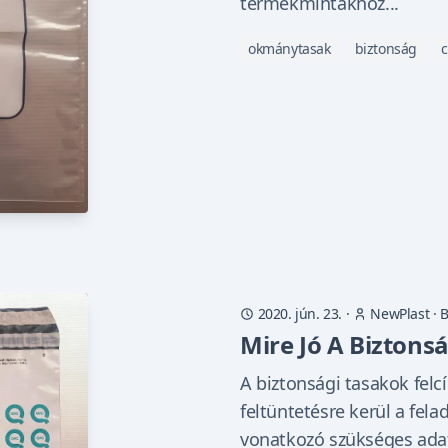
termékmintákhoz...
okmánytasak
biztonság
2020. jún. 23.
·
NewPlast
·
B
Mire Jó A Biztons
A biztonsági tasakok fel
feltüntetésre kerül a fela
vonatkozó szükséges adat