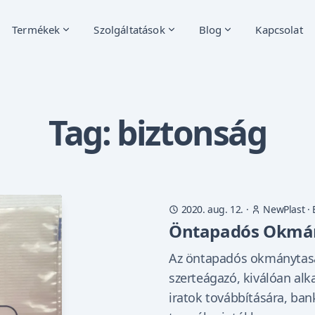
Termékek
Szolgáltatások
Blog
Kapcsolat
Tag: biztonság
2020. aug. 12.
·
NewPlast
·
Öntapadós Okmá
Az öntapadós okmánytasak
szerteágazó, kiválóan al
iratok továbbítására, bank