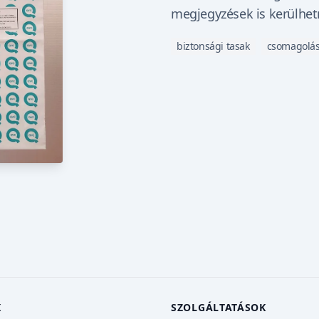
megjegyzések is kerülhet
biztonsági tasak
csomagolá
K
SZOLGÁLTATÁSOK