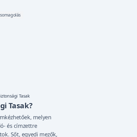
csomagolás
iztonsági Tasak
ági Tasak?
címkézhetőek, melyen
dó- és címzettre
ok. Sőt, egyedi mezők,