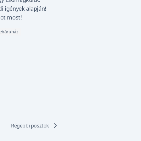
i igények alapján!
tot most!
ebáruház
Régebbi posztok