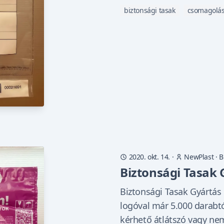
biztonsági tasak
csomagolá
2020. okt. 14.
·
NewPlast
·
B
Biztonsági Tasak 
Biztonsági Tasak Gyártás 
logóval már 5.000 darabtó
kérhető átlátszó vagy nem 