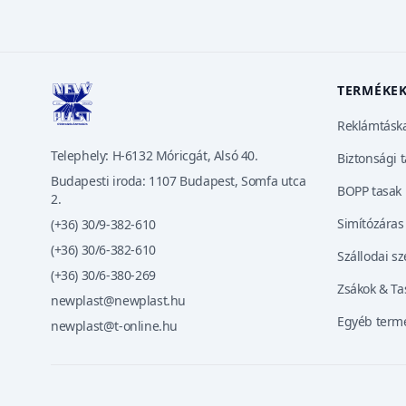
TERMÉKE
Reklámtásk
Telephely: H-6132 Móricgát, Alsó 40.
Biztonsági 
Budapesti iroda: 1107 Budapest, Somfa utca
BOPP tasak
2.
Simítózáras
(+36) 30/9-382-610
(+36) 30/6-382-610
Szállodai s
(+36) 30/6-380-269
Zsákok & Tas
newplast@newplast.hu
Egyéb term
newplast@t-online.hu