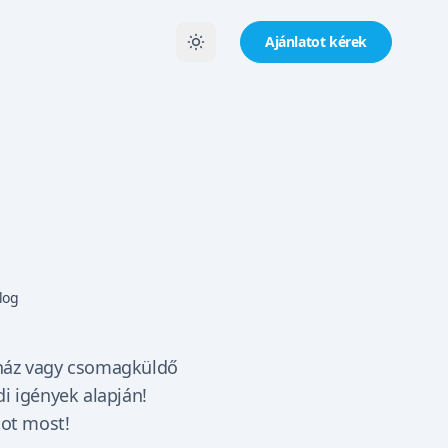
Ajánlatot kérek
log
ház vagy csomagküldő
i igények alapján!
tot most!