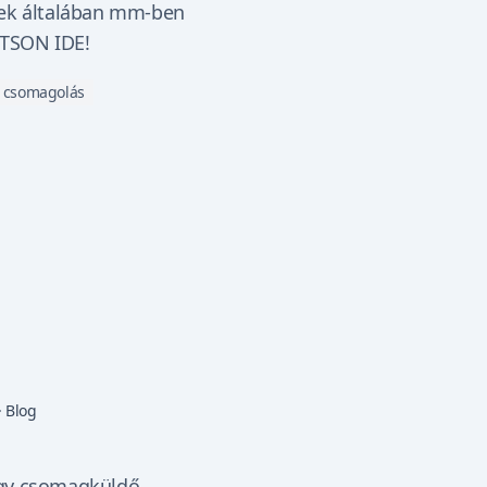
tek általában mm-ben
TSON IDE!
csomagolás
·
Blog
agy csomagküldő