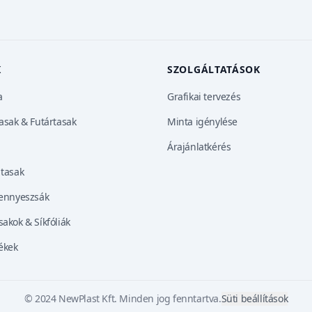
K
SZOLGÁLTATÁSOK
a
Grafikai tervezés
tasak & Futártasak
Minta igénylése
Árajánlatkérés
 tasak
zennyeszsák
akok & Síkfóliák
ékek
© 2024 NewPlast Kft. Minden jog fenntartva.
Süti beállítások