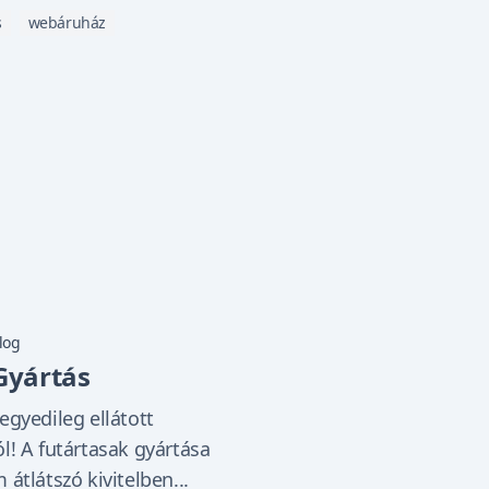
s
webáruház
log
Gyártás
egyedileg ellátott
l! A futártasak gyártása
átlátszó kivitelben...