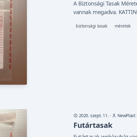
A Biztonsági Tasak Mére
vannak megadva. KATTIN
biztonsági tasak
méretek
2020. szept. 11.
·
NewPlast
Futártasak
Futártasak webáruház v