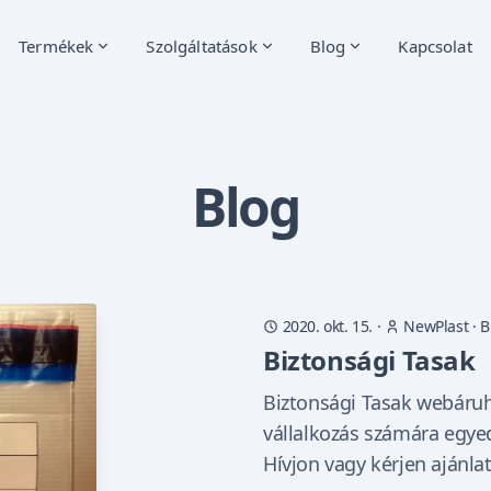
Termékek
Szolgáltatások
Blog
Kapcsolat
Blog
2020. okt. 15.
·
NewPlast
·
B
Biztonsági Tasak
Biztonsági Tasak webáru
vállalkozás számára egyed
Hívjon vagy kérjen ajánla