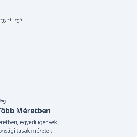
egyedi logó
log
 Több Méretben
retben, egyedi igények
tonsági tasak méretek