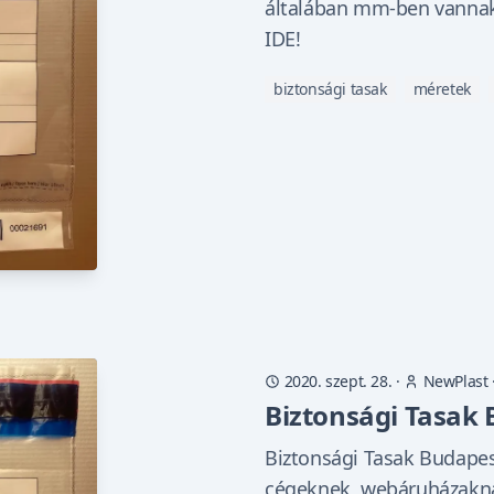
általában mm-ben vann
IDE!
biztonsági tasak
méretek
2020. szept. 28.
·
NewPlast
Biztonsági Tasak
Biztonsági Tasak Budape
cégeknek, webáruházakna