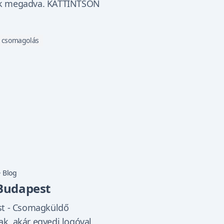
ak megadva. KATTINTSON
csomagolás
·
Blog
 Budapest
st - Csomagküldő
k, akár egyedi logóval