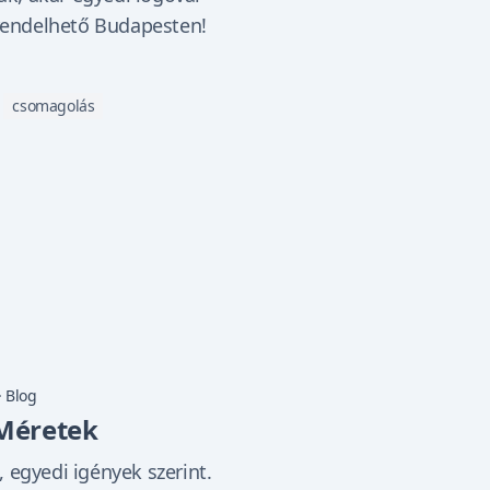
 rendelhető Budapesten!
csomagolás
·
Blog
 Méretek
 egyedi igények szerint.